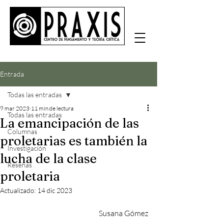
Entrada
Todas las entradas
9 mar 2023
11 min de lectura
Todas las entradas
La emancipación de las
Columnas
proletarias es también la
Investigación
lucha de la clase
Reseñas
proletaria
Actualizado:
14 dic 2023
Susana Gómez