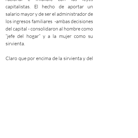
capitalistas. El hecho de aportar un 
salario mayor y de ser el administrador de 
los ingresos familiares  -ambas decisiones 
del capital - consolidaron al hombre como 
“jefe del hogar” y a la mujer como su 
sirvienta.
Claro que por encima de la sirvienta y del 
jefe –o jefecillo- estaba el capital. El 
diminutivo no mitiga la brutalidad y 
tiranía con la que el marido gobernaba su 
pequeño taller de “carne humana para el 
capital”, -donde él no dejaba de ser a la 
vez capataz y producto-, si no que hace 
referencia al poco poder real que tenía el 
proletario frente al conjunto de las 
relaciones sociales, incluidas las que se 
daban al interior de la familia.