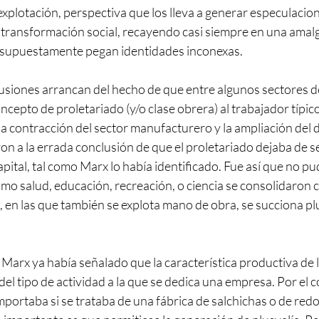
xplotación, perspectiva que los lleva a generar especulacion
a transformación social, recayendo casi siempre en una amal
e supuestamente pegan identidades inconexas. 
siones arrancan del hecho de que entre algunos sectores d
oncepto de proletariado (y/o clase obrera) al trabajador típico
 la contracción del sector manufacturero y la ampliación del d
on a la errada conclusión de que el proletariado dejaba de se
pital, tal como Marx lo había identificado. Fue así que no pu
mo salud, educación, recreación, o ciencia se consolidaron 
 en las que también se explota mano de obra, se succiona plu
 Marx ya había señalado que la característica productiva de
del tipo de actividad a la que se dedica una empresa. Por el c
portaba si se trataba de una fábrica de salchichas o de red