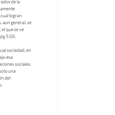
rados de la 
riamente 
 cual logran 
, aun general, se 
 el que se ve 
 pg 518). 
tual sociedad, en 
ajo esa 
ciones sociales. 
solo una 
ón del 
o.