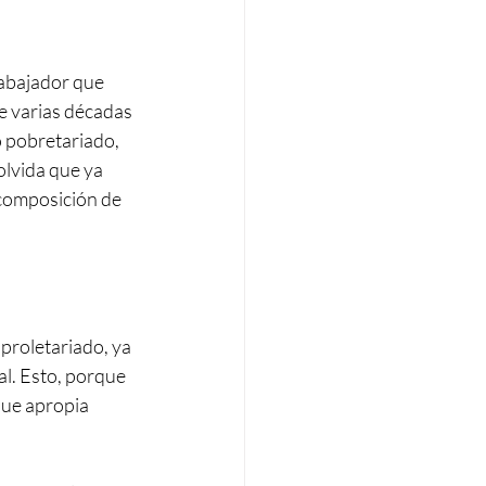
rabajador que 
ce varias décadas 
 pobretariado, 
olvida que ya 
 composición de 
 proletariado, ya 
al. Esto, porque 
que apropia 