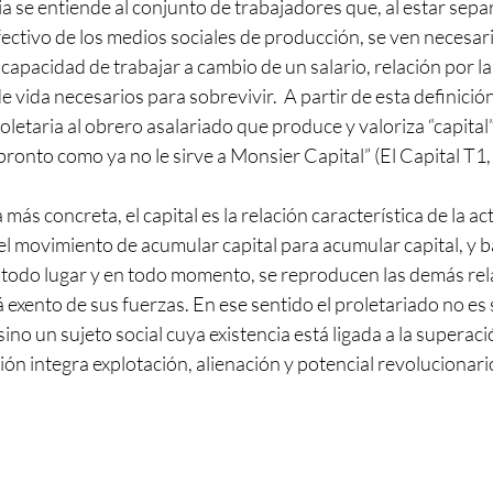
ria se entiende al conjunto de trabajadores que, al estar sepa
fectivo de los medios sociales de producción, se ven necesa
capacidad de trabajar a cambio de un salario, relación por la
 vida necesarios para sobrevivir.  A partir de esta definición
letaria al obrero asalariado que produce y valoriza “capital”,
 pronto como ya no le sirve a Monsier Capital” (El Capital T1,
ás concreta, el capital es la relación característica de la ac
el movimiento de acumular capital para acumular capital, y b
 todo lugar y en todo momento, se reproducen las demás rela
á exento de sus fuerzas. En ese sentido el proletariado no es 
ino un sujeto social cuya existencia está ligada a la superaci
ción integra explotación, alienación y potencial revolucionari