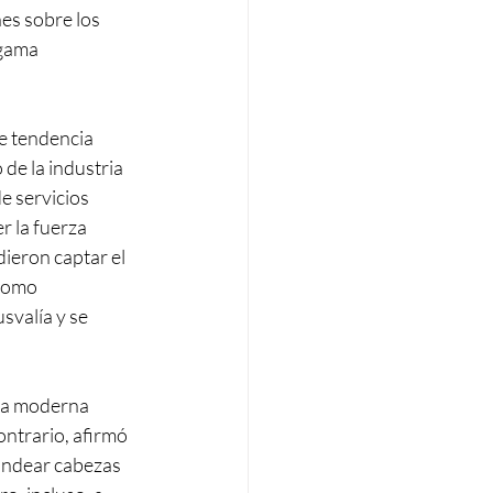
es sobre los 
gama 
e tendencia 
 de la industria 
e servicios 
r la fuerza 
dieron captar el 
como 
svalía y se 
 la moderna 
ontrario, afirmó 
ondear cabezas 