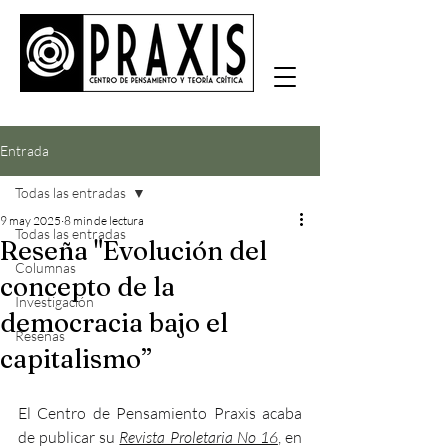
Entrada
Todas las entradas
9 may 2025
8 min de lectura
Todas las entradas
Reseña "Evolución del
Columnas
concepto de la
Investigación
democracia bajo el
Reseñas
capitalismo”
El Centro de Pensamiento Praxis acaba 
de publicar su 
Revista Proletaria No 16
, en 