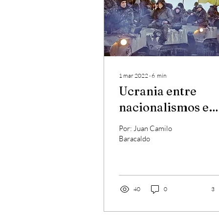
1 mar 2022
∙
6
min
Ucrania entre
nacionalismos e
imperialismo
Por: Juan Camilo
Baracaldo
40
0
3