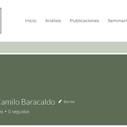
Inicio
Análisis
Publicaciones
Seminari
amilo Baracaldo
Escritor
ilo Baracaldo
es
0
seguidos