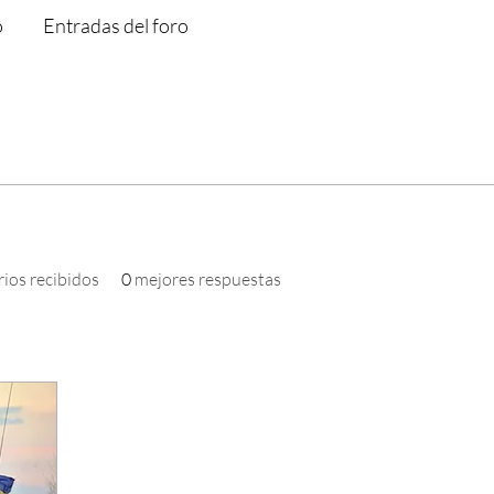
o
Entradas del foro
ios recibidos
0
mejores respuestas