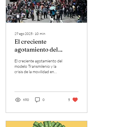
pendientes que dieron...
29 ago 2025
∙
10
min
El creciente
agotamiento del
modelo Transmilenio y
El creciente agotamiento del
la crisis de la movilidad
modelo Transmilenio y la
crisis de la movilidad en
en Bogotá
Bogotá
680
0
5