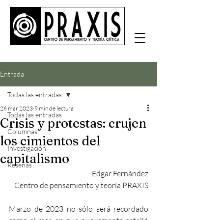
Entrada
Todas las entradas
26 mar 2023
9 min de lectura
Todas las entradas
Crisis y protestas: crujen
Columnas
los cimientos del
Investigación
capitalismo
Reseñas
Edgar Fernández
Centro de pensamiento y teoría PRAXIS
Marzo de 2023 no sólo será recordado 