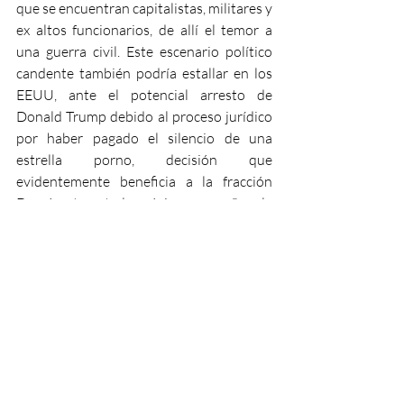
que se encuentran capitalistas, militares y 
ex altos funcionarios, de allí el temor a 
una guerra civil. Este escenario político 
candente también podría estallar en los 
EEUU, ante el potencial arresto de 
Donald Trump debido al proceso jurídico 
por haber pagado el silencio de una 
estrella porno, decisión que 
evidentemente beneficia a la fracción 
Demócrata ante la próxima campaña a la 
presidencia.
Mientras, en Corea del Sur, como si se 
tratara de una nueva versión del Juego 
del Calamar, el gobierno había 
introducido una reforma para extender la 
jornada laboral máxima a 69 horas 
semanales, pero fue exitosamente 
derrotada por las protestas. En la 