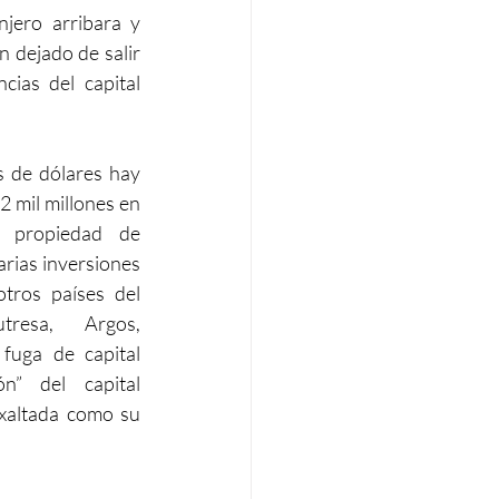
njero arribara y 
 dejado de salir 
cias del capital 
s de dólares hay 
 mil millones en 
 propiedad de 
rias inversiones 
tros países del 
tresa, Argos, 
fuga de capital 
n” del capital 
xaltada como su 