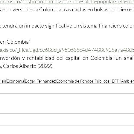
praxis.co/post/marchamos-por-una-salida-popular-a-la-cris
raer inversiones a Colombia tras caídas en bolsas por cierre d
 tendrá un impacto significativo en sistema financiero colom
o en Colombia”
raxis.co/_files/ugd/ce68dd_a950638c4d47488e928a7a48d5
nversión y rentabilidad del capital en Colombia: un análi
, Carlos Alberto (2022).
isis
Economía
Edgar Fernández
Economía de Fondos Públicos -EFP-
Ambie