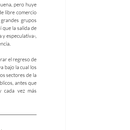
 buena, pero huye 
e libre comercio 
 grandes grupos 
que la salida de 
 y especulativa-, 
encia.
rar el regreso de 
 bajo la cual los 
s sectores de la 
licos, antes que 
y cada vez más 