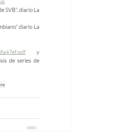
is
e SVB”, diario La 
biano” diario La 
fa47ef.pdf
  y 
sis de series de 
nte