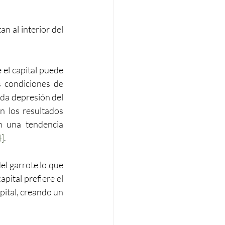
n al interior del 
 el capital puede 
 condiciones de 
da depresión del 
n los resultados 
 una tendencia 
4]
.
el garrote lo que 
pital prefiere el 
pital, creando un 