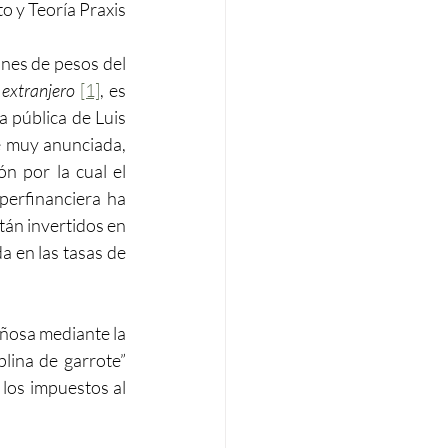
 y Teoría Praxis
nes de pesos del 
 extranjero
[1]
, es 
a pública de Luis 
 muy anunciada, 
n por la cual el 
perfinanciera ha 
tán invertidos en 
a en las tasas de 
añosa mediante la 
lina de garrote” 
los impuestos al 