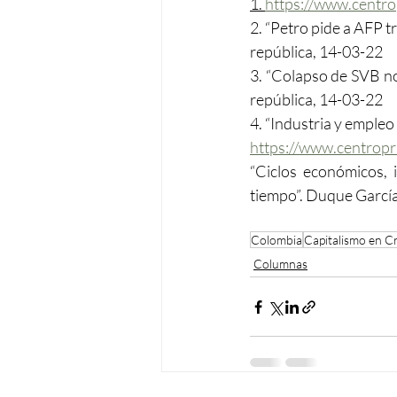
1. 
https://www.centro
2. “Petro pide a AFP t
república, 14-03-22
3. “Colapso de SVB no
república, 14-03-22
4. “Industria y emple
https://www.centrop
“Ciclos económicos, i
tiempo”. Duque García
Colombia
Capitalismo en Cr
Columnas