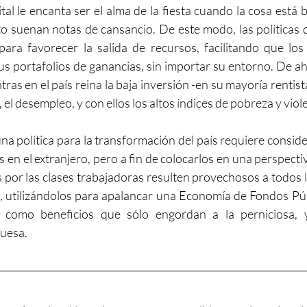
pital le encanta ser el alma de la fiesta cuando la cosa está
 suenan notas de cansancio. De este modo, las políticas d
para favorecer la salida de recursos, facilitando que los
s portafolios de ganancias, sin importar su entorno. De ahí 
ras en el país reina la baja inversión -en su mayoría rentista
 el desempleo, y con ellos los altos índices de pobreza y viol
una política para la transformación del país requiere conside
s en el extranjero, pero a fin de colocarlos en una perspectiva
por las clases trabajadoras resulten provechosos a todos lo
s, utilizándolos para apalancar una Economía de Fondos Púb
como beneficios que sólo engordan a la perniciosa, 
guesa.