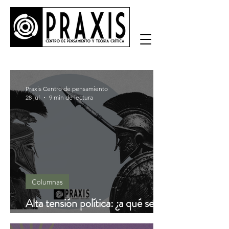
Praxis Centro de pensamiento
28 jul
9 min de lectura
Columnas
Alta tensión política: ¿a qué se
debe?